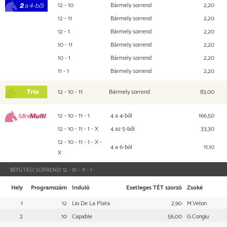
12 - 10
Bármely sorrend
2,20
2 a 4-ből
12 - 11
Bármely sorrend
2,20
12 - 1
Bármely sorrend
2,20
10 - 11
Bármely sorrend
2,20
10 - 1
Bármely sorrend
2,20
11 - 1
Bármely sorrend
2,20
12 - 10 - 11
Bármely sorrend
83,00
TRIO
12 - 10 - 11 - 1
4 a 4-ből
166,50
Mini Multi
12 - 10 - 11 - 1 - X
4 az 5-ből
33,30
12 - 10 - 11 - 1 - X -
4 a 6-ból
11,10
X
BEFUTÁSI SORREND:
12 - 10 - 11 - 1
Hely
Programszám
Induló
Esetleges TÉT szorzó
Zsoké
1
12
Lio De La Plata
2,90
M.Velon
2
10
Capable
56,00
G.Congiu