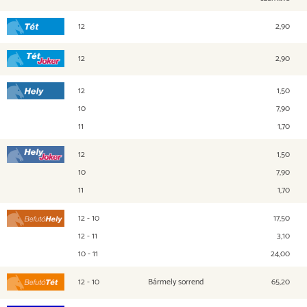
12
2,90
Tét
12
2,90
Tét Joker
12
1,50
Hely
10
7,90
11
1,70
12
1,50
Hely Joker
10
7,90
11
1,70
12 - 10
17,50
Befutó Hely
12 - 11
3,10
10 - 11
24,00
12 - 10
Bármely sorrend
65,20
Befutó Tét