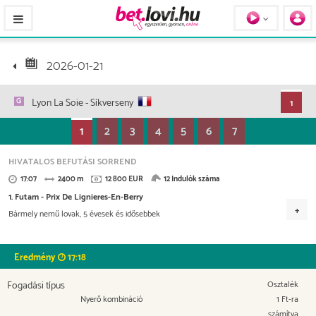
Pferde / Personen
2026-01-21
Lyon La Soie
- Síkverseny
1
1
2
3
4
5
6
7
HIVATALOS BEFUTÁSI SORREND
17:07
2400 m
12 800 EUR
12 Indulók száma
1. Futam - Prix De Lignieres-En-Berry
Bármely nemű lovak, 5 évesek és idősebbek
Versenydíj
6.400 EUR
2.432 EUR
1.792 EUR
1.152 EUR
Eredmény
17:18
512 EUR
Fogadási típus
Osztalék
Nyerő kombináció
1 Ft-ra
számítva