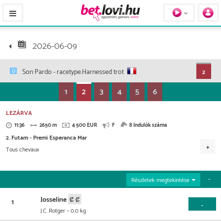
Pferde / Personen
2026-06-09
Son Pardo
- racetype.Harnessed trot
2
1
2
3
4
5
6
LEZÁRVA
11:36
2650 m
4 500 EUR
F
8 Indulók száma
2. Futam - Premi Esperanca Mar
Tous chevaux
Versenydíj
2.070 EUR
1.036 EUR
540 EUR
314 EUR
Részletek megtekintése
226 EUR
180 EUR
134 EUR
Josseline
1
-
J.C. Rotger
– 0.0 kg