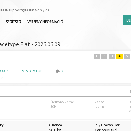
vitest-support@testing-only.de
BE
SEGÍTSÉG
VERSENYINFORMÁCIÓ
GYIK
VERSENYNAPTÁR
KÖZVETÍTÉSEK
INDULÓK LISTÁJA
acetype.Flat - 2026.06.09
BV-TEST
LEJELENTETTEK LISTÁJA
ZSOKÉ/HAJTÓ VÁLTOZÁS
1
2
3
4
5
900 m
975 375 EUR
9
Elfelejte
us
Életkora/Neme
Zsoké
E
Súly
Idomár
Te
ry
6 Kanca
Jely Brayan Barril Curin
56.0 kg
Carlos Miguel Norambuena