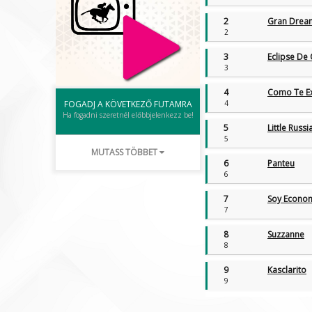
2
Gran Drea
2
3
Eclipse De
3
4
Como Te E
4
FOGADJ A KÖVETKEZŐ FUTAMRA
Ha fogadni szeretnél előbbjelenkezz be!
5
Little Russi
5
MUTASS TÖBBET
6
Panteu
6
7
Soy Econo
7
8
Suzzanne
8
9
Kasclarito
9