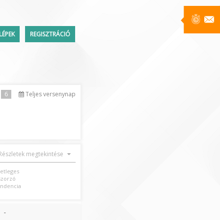
LÉPEK
REGISZTRÁCIÓ
Üzenetek
6
Teljes versenynap
ttem a jelszavamat
Részletek megtekintése
setleges
szorzó
ndencia
-