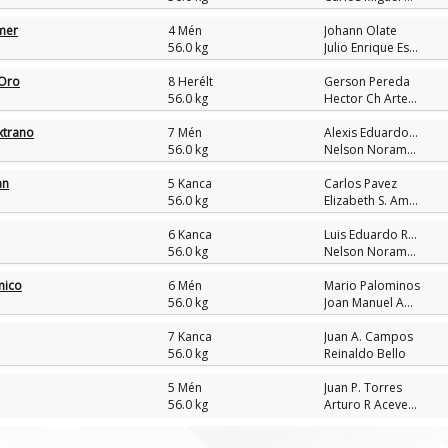
mer
4 Mén
Johann Olate
56.0 kg
Julio Enrique Espinosa Nunez
 Oro
8 Herélt
Gerson Pereda
56.0 kg
Hector Ch Arteaga
xtrano
7 Mén
Alexis Eduardo Cordero Mesias
56.0 kg
Nelson Norambuena Bravo
an
5 Kanca
Carlos Pavez
56.0 kg
Elizabeth S. Amigo (An)
6 Kanca
Luis Eduardo Rojas Aranguren
56.0 kg
Nelson Norambuena Bravo
mico
6 Mén
Mario Palominos
56.0 kg
Joan Manuel Amaya Hernandez
7 Kanca
Juan A. Campos
56.0 kg
Reinaldo Bello
5 Mén
Juan P. Torres
56.0 kg
Arturo R Acevedo