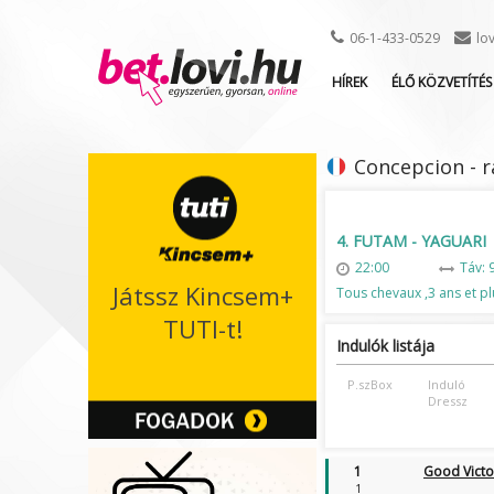
06-1-433-0529
lo
HÍREK
ÉLŐ KÖZVETÍTÉS
Concepcion - r
4. FUTAM - YAGUARI
22:00
Táv: 
Játssz Kincsem+
Tous chevaux ,3 ans et pl
TUTI-t!
Indulók listája
P.szBox
Induló
Dressz
1
Good Victo
1