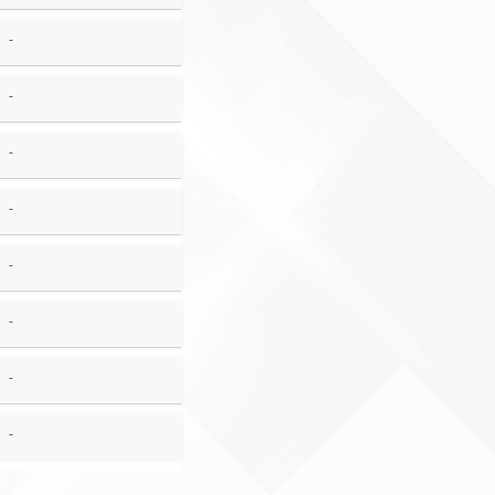
-
-
-
-
-
-
-
-