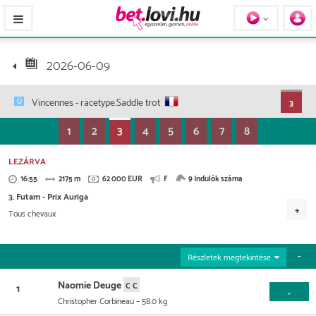
Pferde / Personen
2026-06-09
Vincennes
- racetype.Saddle trot
3
1
2
3
4
5
6
7
8
LEZÁRVA
16:55
2175 m
62 000 EUR
F
9 Indulók száma
3. Futam - Prix Auriga
Tous chevaux
Versenydíj
27.900 EUR
15.500 EUR
8.680 EUR
Részletek megtekintése
4.960 EUR
3.100 EUR
1.240 EUR
620 EUR
Naomie Deuge
1
-
Christopher Corbineau
– 58.0 kg