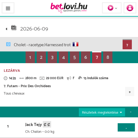
Pferde / Personen
2026-06-09
Cholet
- racetype.Harnessed trot
7
1
2
3
4
5
6
7
8
LEZÁRVA
14:35
2800 m
29 000 EUR
F
15 Indulók száma
7. Futam - Prix Des Orchidees
Tous chevaux
Versenydíj
13.050 EUR
7.250 EUR
4.060 EUR
2.320 EUR
Részletek megtekintése
1.450 EUR
580 EUR
290 EUR
Jack Tejy
1
-
Ch. Chalon
– 0.0 kg