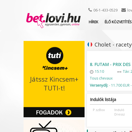
06-1-433-0529
lo
HÍREK
ÉLŐ KÖZVETÍTÉS
Cholet - racet
8. FUTAM - PRIX DE
15:10
Táv: 
Játssz Kincsem+
Tous chevaux
Versenydíj:
- 11.700 EUR -
TUTI-t!
Indulók listája
P.szBox
Induló
Dressz