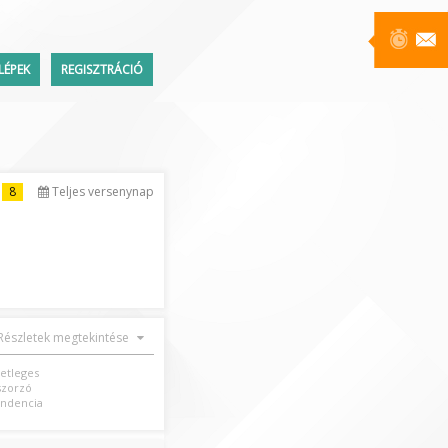
LÉPEK
REGISZTRÁCIÓ
Üzenetek
8
Teljes versenynap
ttem a jelszavamat
Részletek megtekintése
setleges
szorzó
ndencia