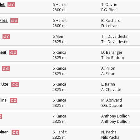
let
6 Herélt
T. Ouvrie
2800 m
E.G. Blot
 Pres
6 Herélt
B. Rochard
2800 m
Et. Lefranc
k
6 Mén
Th. Duvaldestin
2825 m
Th. Duvaldestin
neuf
6 Kanca
D. Baranger
2825 m
Théo Radoux
6 Kanca
A. Pillon
2825 m
A. Pillon
D'Uze
6 Kanca
E. Raffin
2825 m
A. Chavatte
aline
6 Kanca
M. Abrivard
2825 m
S.G. Dupont
7 Kanca
Anthony Dollion
2825 m
Anthony Dollion
olnan
6 Herélt
N. Pacha
2825 m
Nils Pacha