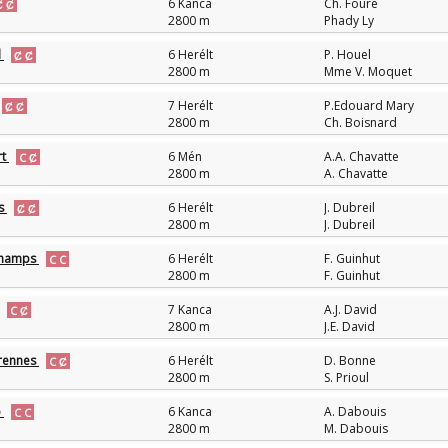
6 Kanca
Ch. Foure
2800 m
Phady Ly
l
6 Herélt
P. Houel
2800 m
Mme V. Moquet
7 Herélt
P.Edouard Mary
2800 m
Ch. Boisnard
rt
6 Mén
A.A. Chavatte
2800 m
A. Chavatte
us
6 Herélt
J. Dubreil
2800 m
J. Dubreil
Champs
6 Herélt
F. Guinhut
2800 m
F. Guinhut
7 Kanca
A.J. David
2800 m
J.E. David
Crennes
6 Herélt
D. Bonne
2800 m
S. Prioul
b
6 Kanca
A. Dabouis
2800 m
M. Dabouis