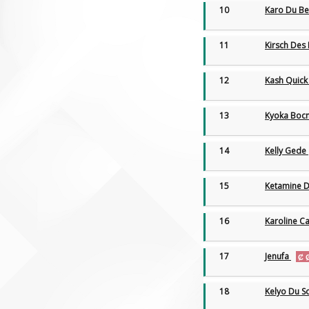
10
Karo Du Be
11
Kirsch Des
12
Kash Quic
13
Kyoka Boc
14
Kelly Gede
15
Ketamine 
16
Karoline C
17
Jenufa
18
Kelyo Du S