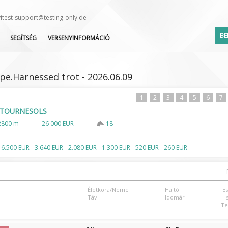
vitest-support@testing-only.de
BE
SEGÍTSÉG
VERSENYINFORMÁCIÓ
GYIK
VERSENYNAPTÁR
KÖZVETÍTÉSEK
INDULÓK LISTÁJA
ype.Harnessed trot - 2026.06.09
BV-TEST
LEJELENTETTEK LISTÁJA
ZSOKÉ/HAJTÓ VÁLTOZÁS
1
2
3
4
5
6
7
S TOURNESOLS
2800 m
26 000 EUR
18
Elfelejte
 6.500 EUR - 3.640 EUR - 2.080 EUR - 1.300 EUR - 520 EUR - 260 EUR -
Életkora/Neme
Hajtó
E
Táv
Idomár
Te