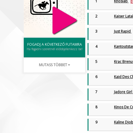
1
Khosiab
2
Kaiser Lata
3
Just Rapid
FOGADJ A KÖVETKEZŐ FUTAMRA
4
Kantoutsta
Ha fogadni szeretnél előbbjelenkezz be!
5
Krac Bren
MUTASS TÖBBET
6
Kaid Des 
7
Jadore Girl
8
Kinos De 
9
Kaline Djo