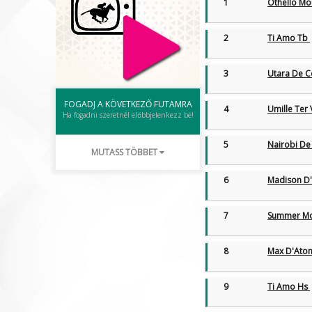
1
Othello M
2
Ti Amo Tb
3
Utara De 
FOGADJ A KÖVETKEZŐ FUTAMRA
4
Umille Ter
Ha fogadni szeretnél előbbjelenkezz be!
5
Nairobi De
MUTASS TÖBBET
6
Madison D
7
Summer M
8
Max D'At
9
Ti Amo Hs