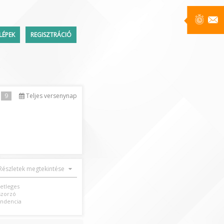
LÉPEK
REGISZTRÁCIÓ
Üzenetek
9
Teljes versenynap
ttem a jelszavamat
Részletek megtekintése
setleges
szorzó
ndencia