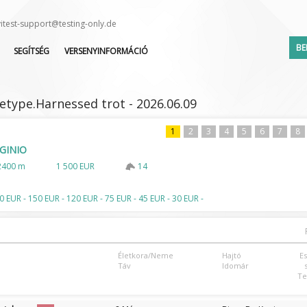
vitest-support@testing-only.de
BE
SEGÍTSÉG
VERSENYINFORMÁCIÓ
GYIK
VERSENYNAPTÁR
KÖZVETÍTÉSEK
INDULÓK LISTÁJA
type.Harnessed trot - 2026.06.09
BV-TEST
LEJELENTETTEK LISTÁJA
ZSOKÉ/HAJTÓ VÁLTOZÁS
1
2
3
4
5
6
7
8
RGINIO
2400 m
1 500 EUR
14
Elfelejte
0 EUR - 150 EUR - 120 EUR - 75 EUR - 45 EUR - 30 EUR -
Életkora/Neme
Hajtó
E
Táv
Idomár
Te