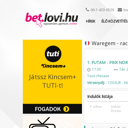
06-1-433-0529
lo
HÍREK
ÉLŐ KÖZVETÍTÉS
Waregem - race
1. FUTAM - PRIX NO
17:30
Táv: 
Játssz Kincsem+
Tous chevaux
Versenydíj:
- 720 EUR - 36
TUTI-t!
Indulók listája
P.szBox
Induló
Dressz