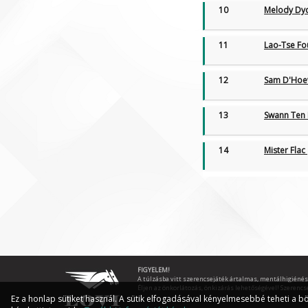
10
Melody Dy
11
Lao-Tse F
12
Sam D'Ho
13
Swann Ten
14
Mister Flac
FIGYELEM!
A túlzásba vitt szerencsejáték ártalmas, mentálhigiénés
Éljen az önkorlátozás, önkizárás lehetőségével! Szerencs
Ez a honlap sütiket használ. A sütik elfogadásával kényelmesebbé teheti a bö