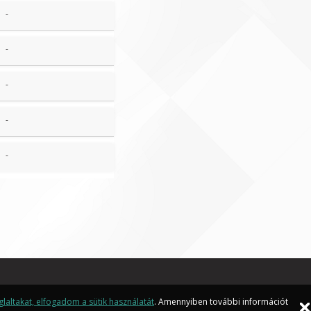
-
-
-
-
-
laltakat, elfogadom a sütik használatát
. Amennyiben további információt