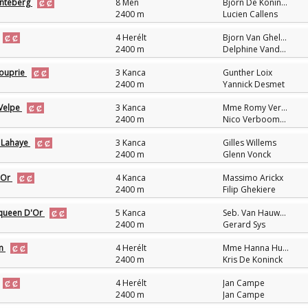
onteberg
8 Mén
Bjorn De Koninck
2400 m
Lucien Callens
4 Herélt
Bjorn Van Ghelewe
2400 m
Delphine Vandersarren
Couprie
3 Kanca
Gunther Loix
2400 m
Yannick Desmet
 Velpe
3 Kanca
Mme Romy Verboomen
2400 m
Nico Verboomen
 Lahaye
3 Kanca
Gilles Willems
2400 m
Glenn Vonck
'Or
4 Kanca
Massimo Arickx
2400 m
Filip Ghekiere
queen D'Or
5 Kanca
Seb. Van Hauwermeiren
2400 m
Gerard Sys
om
4 Herélt
Mme Hanna Huygens
2400 m
Kris De Koninck
4 Herélt
Jan Campe
2400 m
Jan Campe