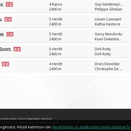
co
4 Kanca
Guy Vandeneycken
2400 m
Philippe Ghislain
ou
5 Herélt
Lieven Cannaert
2400 m
Kathia Vantorre
eve
5 Herélt
Gerry Wendrickx
2400 m
Koen Deketelaere
 Doorn
5 Herélt
Dirk Rotty
2400 m
Dirk Rotty
4 Herélt
Dries Devolder
2400 m
Christophe De Groote
 problémákat, illetve függőséget okozhat!
ejátékban csak 18 éven felüliek vehetnek részt!
ngészést. Kérjük kattintson ide:
Megértettem az adatkezelési tájékoztatóban fog