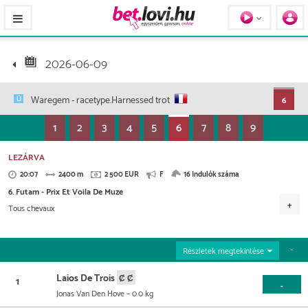
Pferde / Personen
2026-06-09
Waregem
- racetype.Harnessed trot
6
1
2
3
4
5
6
7
8
9
LEZÁRVA
20:07
2400 m
2 500 EUR
F
16 Indulók száma
6. Futam - Prix Et Voila De Muze
Tous chevaux
Versenydíj
1.200 EUR
600 EUR
250 EUR
200 EUR
Részletek megtekintése
125 EUR
75 EUR
50 EUR
Laios De Trois
1
-
Jonas Van Den Hove
– 0.0 kg