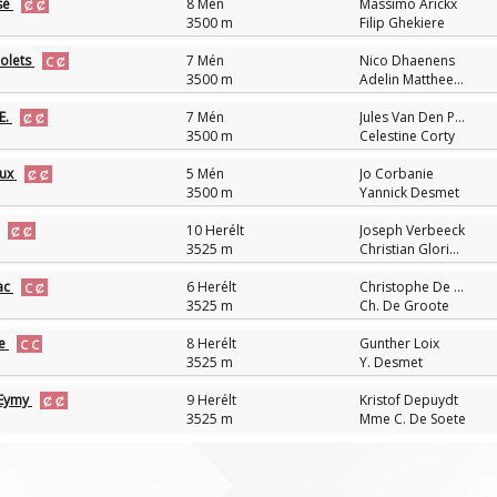
se
8 Mén
Massimo Arickx
3500 m
Filip Ghekiere
olets
7 Mén
Nico Dhaenens
3500 m
Adelin Mattheeuws
E.
7 Mén
Jules Van Den Putte
3500 m
Celestine Corty
eux
5 Mén
Jo Corbanie
3500 m
Yannick Desmet
10 Herélt
Joseph Verbeeck
3525 m
Christian Glorieus
lac
6 Herélt
Christophe De Groote
3525 m
Ch. De Groote
ne
8 Herélt
Gunther Loix
3525 m
Y. Desmet
'Eymy
9 Herélt
Kristof Depuydt
3525 m
Mme C. De Soete