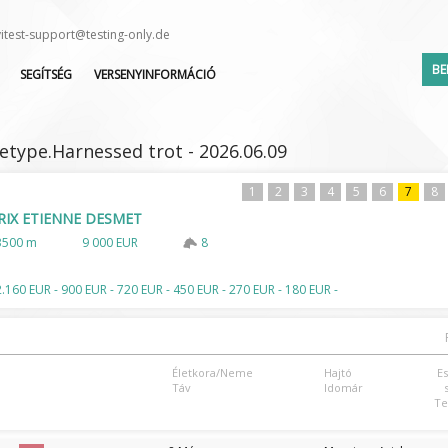
vitest-support@testing-only.de
BE
SEGÍTSÉG
VERSENYINFORMÁCIÓ
GYIK
VERSENYNAPTÁR
KÖZVETÍTÉSEK
INDULÓK LISTÁJA
type.Harnessed trot - 2026.06.09
BV-TEST
LEJELENTETTEK LISTÁJA
ZSOKÉ/HAJTÓ VÁLTOZÁS
1
2
3
4
5
6
7
8
RIX ETIENNE DESMET
3500 m
9 000 EUR
8
Elfelejte
2.160 EUR - 900 EUR - 720 EUR - 450 EUR - 270 EUR - 180 EUR -
Életkora/Neme
Hajtó
E
Táv
Idomár
Te