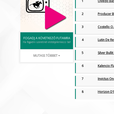
1
Oviedo Ba
2
Producer B
3
Costello O.
FOGADJ A KÖVETKEZŐ FUTAMRA
4
Lutin De R
Ha fogadni szeretnél előbbjelenkezz be!
5
Silver Bullit
MUTASS TÖBBET
6
Kalencio F
7
Invictus O
8
Horizon D