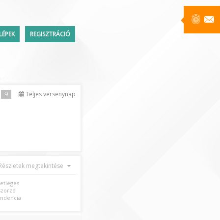
LÉPEK
REGISZTRÁCIÓ
Üzenetek
9
Teljes versenynap
ttem a jelszavamat
Részletek megtekintése
setleges
szorzó
ndencia