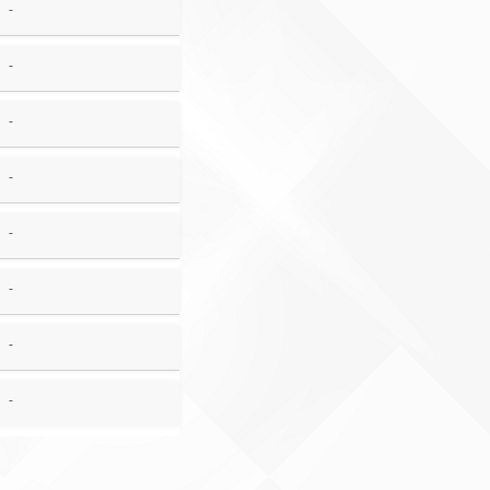
-
-
-
-
-
-
-
-