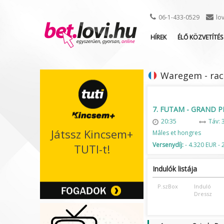
06-1-433-0529
lo
HÍREK
ÉLŐ KÖZVETÍTÉS
Waregem - race
7. FUTAM - GRAND P
20:35
Táv: 
Játssz Kincsem+
Mâles et hongres
Versenydíj:
- 4.320 EUR - 
TUTI-t!
Indulók listája
P.szBox
Induló
Dressz