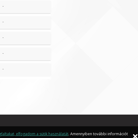
-
-
-
-
-
laltakat, elfogadom a sütik használatát
. Amennyiben további információt