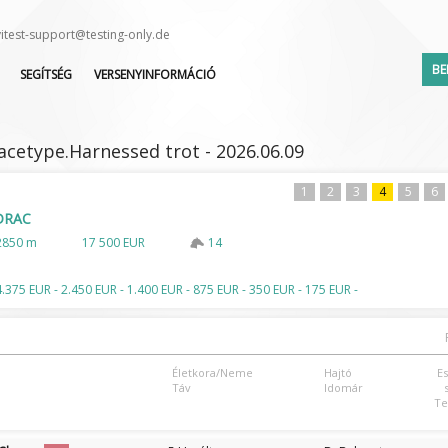
vitest-support@testing-only.de
BE
SEGÍTSÉG
VERSENYINFORMÁCIÓ
GYIK
VERSENYNAPTÁR
KÖZVETÍTÉSEK
INDULÓK LISTÁJA
racetype.Harnessed trot - 2026.06.09
BV-TEST
LEJELENTETTEK LISTÁJA
ZSOKÉ/HAJTÓ VÁLTOZÁS
1
2
3
4
5
6
 DRAC
2850 m
17 500 EUR
14
Elfelejte
4.375 EUR - 2.450 EUR - 1.400 EUR - 875 EUR - 350 EUR - 175 EUR -
Életkora/Neme
Hajtó
E
Táv
Idomár
Te