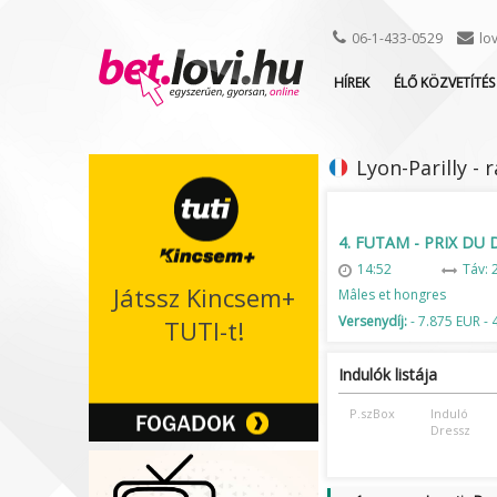
06-1-433-0529
lo
HÍREK
ÉLŐ KÖZVETÍTÉS
Lyon-Parilly - 
4. FUTAM - PRIX DU
14:52
Táv: 
Játssz Kincsem+
Mâles et hongres
Versenydíj:
- 7.875 EUR - 
TUTI-t!
Indulók listája
P.szBox
Induló
Dressz