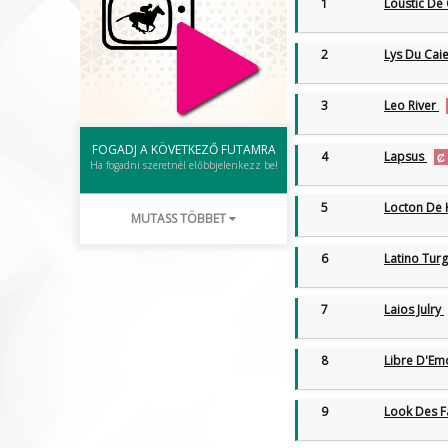
1
Loustic De
2
Lys Du Cai
3
Leo River
FOGADJ A KÖVETKEZŐ FUTAMRA
4
Lapsus
Ha fogadni szeretnél előbbjelenkezz be!
5
Locton De
MUTASS TÖBBET
6
Latino Tur
7
Laios Julry
8
Libre D'Em
9
Look Des 