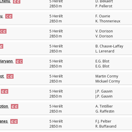
 Chenu
5 Herélt
D. Bekaert
2850 m
P. Pellerot
eu
5 Herélt
F. Ouvrie
2850 m
K. Thonnerieux
5 Herélt
V. Dorison
2850 m
V. Dorison
5 Herélt
B. Chauve-Laffay
2850 m
L. Lerenard
 Keryann
5 Herélt
E.G. Blot
2850 m
E.G. Blot
got
5 Herélt
Martin Cormy
2850 m
Mickael Cormy
5 Herélt
J.P. Gauvin
2850 m
J.P. Gauvin
otion
5 Herélt
A. Tintillier
2850 m
G. Raffestin
Fanes
5 Herélt
F.J. Peltier
2850 m
R. Buffavand