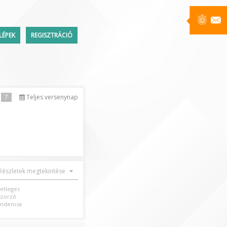
LÉPEK
REGISZTRÁCIÓ
Üzenetek
7
Teljes versenynap
ttem a jelszavamat
Részletek megtekintése
setleges
szorzó
ndencia