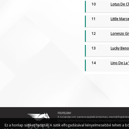
10
Lotus De C
11
Little Mar
12
Lorenzo Gr
13
Lucky Beno
14
Lino De La
FIGYELEM!
A túlzásba vitt szerencsejáték ártalmas, mentálhigiénés
Éljen az önkorlátozás, önkizárás lehetőségével! Szerencs
Ez a honlap sütiket használ. A sütik elfogadásával kényelmesebbé teheti a bö