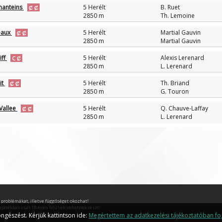
hanteins
5 Herélt
B. Ruet
2850 m
Th. Lemoine
ceaux
5 Herélt
Martial Gauvin
2850 m
Martial Gauvin
iff
5 Herélt
Alexis Lerenard
2850 m
L. Lerenard
it
5 Herélt
Th. Briand
2850 m
G. Touron
 Vallee
5 Herélt
Q. Chauve-Laffay
2850 m
L. Lerenard
 problémákat, illetve függőséget okozhat!
ejátékban csak 18 éven felüliek vehetnek részt!
ngészést. Kérjük kattintson ide:
Megértettem az adatkezelési tájékoztatóban fog