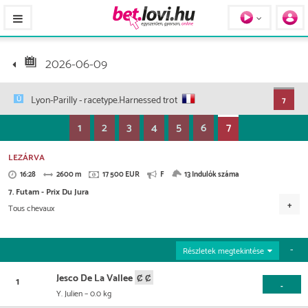
Pferde / Personen
2026-06-09
Lyon-Parilly
- racetype.Harnessed trot
7
1
2
3
4
5
6
7
LEZÁRVA
16:28
2600 m
17 500 EUR
F
13 Indulók száma
7. Futam - Prix Du Jura
Tous chevaux
Versenydíj
7.875 EUR
4.375 EUR
2.450 EUR
1.400 EUR
Részletek megtekintése
875 EUR
350 EUR
175 EUR
Jesco De La Vallee
1
-
Y. Julien
– 0.0 kg