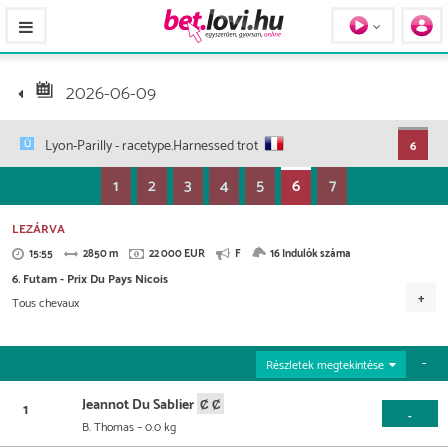
Pferde / Personen
2026-06-09
Lyon-Parilly
- racetype.Harnessed trot
6
1
2
3
4
5
6
7
LEZÁRVA
15:55
2850 m
22 000 EUR
F
16 Indulók száma
6. Futam - Prix Du Pays Nicois
Tous chevaux
Versenydíj
9.900 EUR
5.500 EUR
3.080 EUR
1.760 EUR
Részletek megtekintése
1.100 EUR
440 EUR
220 EUR
Jeannot Du Sablier
1
-
B. Thomas
– 0.0 kg